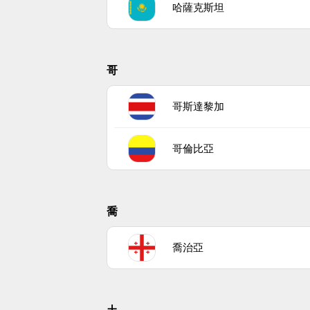
哈薩克斯坦
哥
哥斯達黎加
哥倫比亞
喬
喬治亞