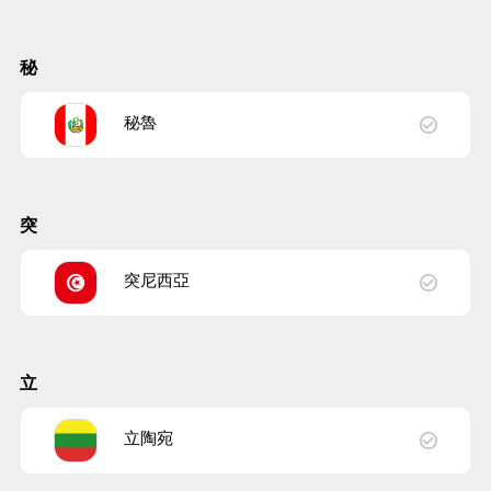
秘
秘魯
突
突尼西亞
立
立陶宛