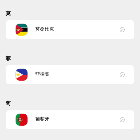
莫
莫桑比克
菲
菲律賓
葡
葡萄牙