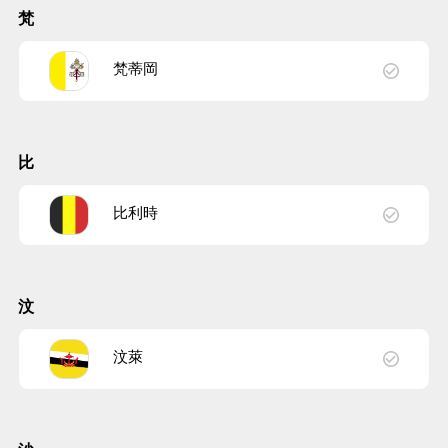
梵
梵蒂岡
比
比利時
汶
汶萊