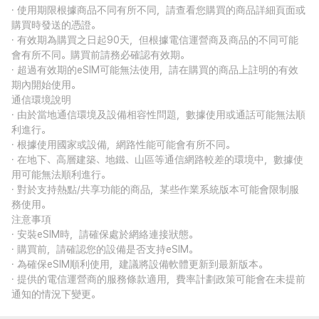
· 使用期限根據商品不同有所不同，請查看您購買的商品詳細頁面或
購買時發送的憑證。
· 有效期為購買之日起90天，但根據電信運營商及商品的不同可能
會有所不同。購買前請務必確認有效期。
· 超過有效期的eSIM可能無法使用，請在購買的商品上註明的有效
期內開始使用。
通信環境說明
· 由於當地通信環境及設備相容性問題，數據使用或通話可能無法順
利進行。
· 根據使用國家或設備，網路性能可能會有所不同。
· 在地下、高層建築、地鐵、山區等通信網路較差的環境中，數據使
用可能無法順利進行。
· 對於支持熱點/共享功能的商品，某些作業系統版本可能會限制服
務使用。
注意事項
· 安裝eSIM時，請確保處於網絡連接狀態。
· 購買前，請確認您的設備是否支持eSIM。
· 為確保eSIM順利使用，建議將設備軟體更新到最新版本。
· 提供的電信運營商的服務條款適用，費率計劃政策可能會在未提前
通知的情況下變更。