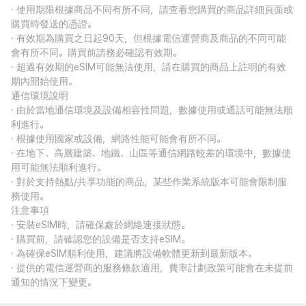
· 使用期限根據商品不同有所不同，請查看您購買的商品詳細頁面或
購買時發送的憑證。
· 有效期為購買之日起90天，但根據電信運營商及商品的不同可能
會有所不同。購買前請務必確認有效期。
· 超過有效期的eSIM可能無法使用，請在購買的商品上註明的有效
期內開始使用。
通信環境說明
· 由於當地通信環境及設備相容性問題，數據使用或通話可能無法順
利進行。
· 根據使用國家或設備，網路性能可能會有所不同。
· 在地下、高層建築、地鐵、山區等通信網路較差的環境中，數據使
用可能無法順利進行。
· 對於支持熱點/共享功能的商品，某些作業系統版本可能會限制服
務使用。
注意事項
· 安裝eSIM時，請確保處於網絡連接狀態。
· 購買前，請確認您的設備是否支持eSIM。
· 為確保eSIM順利使用，建議將設備軟體更新到最新版本。
· 提供的電信運營商的服務條款適用，費率計劃政策可能會在未提前
通知的情況下變更。