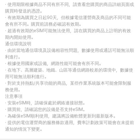
· 使用期限根據商品不同有所不同，請查看您購買的商品詳細頁面或
購買時發送的憑證。
· 有效期為購買之日起90天，但根據電信運營商及商品的不同可能
會有所不同。購買前請務必確認有效期。
· 超過有效期的eSIM可能無法使用，請在購買的商品上註明的有效
期內開始使用。
通信環境說明
· 由於當地通信環境及設備相容性問題，數據使用或通話可能無法順
利進行。
· 根據使用國家或設備，網路性能可能會有所不同。
· 在地下、高層建築、地鐵、山區等通信網路較差的環境中，數據使
用可能無法順利進行。
· 對於支持熱點/共享功能的商品，某些作業系統版本可能會限制服
務使用。
注意事項
· 安裝eSIM時，請確保處於網絡連接狀態。
· 購買前，請確認您的設備是否支持eSIM。
· 為確保eSIM順利使用，建議將設備軟體更新到最新版本。
· 提供的電信運營商的服務條款適用，費率計劃政策可能會在未提前
通知的情況下變更。