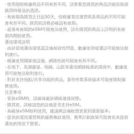
· 使用期限根據商品不同有所不同，請查看您購買的商品詳細頁面或
購買時發送的憑證。
· 有效期為購買之日起90天，但根據電信運營商及商品的不同可能
會有所不同。購買前請務必確認有效期。
· 超過有效期的eSIM可能無法使用，請在購買的商品上註明的有效
期內開始使用。
通信環境說明
· 由於當地通信環境及設備相容性問題，數據使用或通話可能無法順
利進行。
· 根據使用國家或設備，網路性能可能會有所不同。
· 在地下、高層建築、地鐵、山區等通信網路較差的環境中，數據使
用可能無法順利進行。
· 對於支持熱點/共享功能的商品，某些作業系統版本可能會限制服
務使用。
注意事項
· 安裝eSIM時，請確保處於網絡連接狀態。
· 購買前，請確認您的設備是否支持eSIM。
· 為確保eSIM順利使用，建議將設備軟體更新到最新版本。
· 提供的電信運營商的服務條款適用，費率計劃政策可能會在未提前
通知的情況下變更。