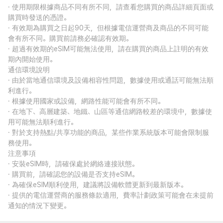
· 使用期限根據商品不同有所不同，請查看您購買的商品詳細頁面或
購買時發送的憑證。
· 有效期為購買之日起90天，但根據電信運營商及商品的不同可能
會有所不同。購買前請務必確認有效期。
· 超過有效期的eSIM可能無法使用，請在購買的商品上註明的有效
期內開始使用。
通信環境說明
· 由於當地通信環境及設備相容性問題，數據使用或通話可能無法順
利進行。
· 根據使用國家或設備，網路性能可能會有所不同。
· 在地下、高層建築、地鐵、山區等通信網路較差的環境中，數據使
用可能無法順利進行。
· 對於支持熱點/共享功能的商品，某些作業系統版本可能會限制服
務使用。
注意事項
· 安裝eSIM時，請確保處於網絡連接狀態。
· 購買前，請確認您的設備是否支持eSIM。
· 為確保eSIM順利使用，建議將設備軟體更新到最新版本。
· 提供的電信運營商的服務條款適用，費率計劃政策可能會在未提前
通知的情況下變更。