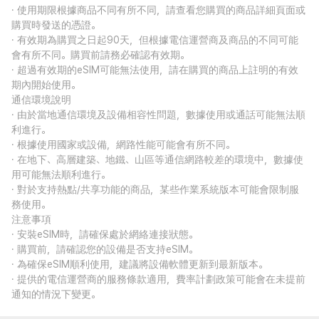
· 使用期限根據商品不同有所不同，請查看您購買的商品詳細頁面或
購買時發送的憑證。
· 有效期為購買之日起90天，但根據電信運營商及商品的不同可能
會有所不同。購買前請務必確認有效期。
· 超過有效期的eSIM可能無法使用，請在購買的商品上註明的有效
期內開始使用。
通信環境說明
· 由於當地通信環境及設備相容性問題，數據使用或通話可能無法順
利進行。
· 根據使用國家或設備，網路性能可能會有所不同。
· 在地下、高層建築、地鐵、山區等通信網路較差的環境中，數據使
用可能無法順利進行。
· 對於支持熱點/共享功能的商品，某些作業系統版本可能會限制服
務使用。
注意事項
· 安裝eSIM時，請確保處於網絡連接狀態。
· 購買前，請確認您的設備是否支持eSIM。
· 為確保eSIM順利使用，建議將設備軟體更新到最新版本。
· 提供的電信運營商的服務條款適用，費率計劃政策可能會在未提前
通知的情況下變更。