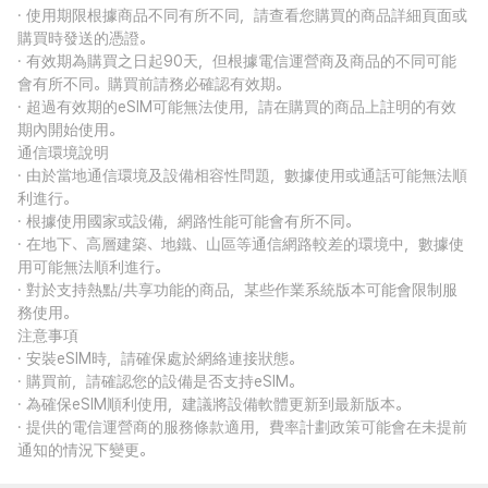
· 使用期限根據商品不同有所不同，請查看您購買的商品詳細頁面或
購買時發送的憑證。
· 有效期為購買之日起90天，但根據電信運營商及商品的不同可能
會有所不同。購買前請務必確認有效期。
· 超過有效期的eSIM可能無法使用，請在購買的商品上註明的有效
期內開始使用。
通信環境說明
· 由於當地通信環境及設備相容性問題，數據使用或通話可能無法順
利進行。
· 根據使用國家或設備，網路性能可能會有所不同。
· 在地下、高層建築、地鐵、山區等通信網路較差的環境中，數據使
用可能無法順利進行。
· 對於支持熱點/共享功能的商品，某些作業系統版本可能會限制服
務使用。
注意事項
· 安裝eSIM時，請確保處於網絡連接狀態。
· 購買前，請確認您的設備是否支持eSIM。
· 為確保eSIM順利使用，建議將設備軟體更新到最新版本。
· 提供的電信運營商的服務條款適用，費率計劃政策可能會在未提前
通知的情況下變更。