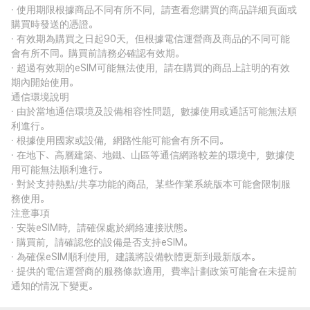
· 使用期限根據商品不同有所不同，請查看您購買的商品詳細頁面或
購買時發送的憑證。
· 有效期為購買之日起90天，但根據電信運營商及商品的不同可能
會有所不同。購買前請務必確認有效期。
· 超過有效期的eSIM可能無法使用，請在購買的商品上註明的有效
期內開始使用。
通信環境說明
· 由於當地通信環境及設備相容性問題，數據使用或通話可能無法順
利進行。
· 根據使用國家或設備，網路性能可能會有所不同。
· 在地下、高層建築、地鐵、山區等通信網路較差的環境中，數據使
用可能無法順利進行。
· 對於支持熱點/共享功能的商品，某些作業系統版本可能會限制服
務使用。
注意事項
· 安裝eSIM時，請確保處於網絡連接狀態。
· 購買前，請確認您的設備是否支持eSIM。
· 為確保eSIM順利使用，建議將設備軟體更新到最新版本。
· 提供的電信運營商的服務條款適用，費率計劃政策可能會在未提前
通知的情況下變更。