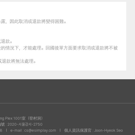
暴露，因此取消或退款將變得困難。
或退款。
後的情況下，才能處理。回國後單方面要求取消或退款將不被
消或退款將無法處理。
g Plex 1001室（登村洞）
: 2020-서울강서-2750
08
e-mail : cs@esimplay.com
個人資訊保護官 : Joon-Hyeok Seo