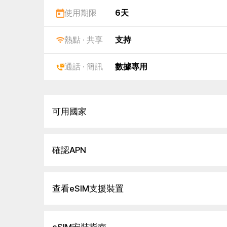
使用期限
6天
熱點 · 共享
支持
通話 · 簡訊
數據專用
可用國家
確認APN
查看eSIM支援裝置