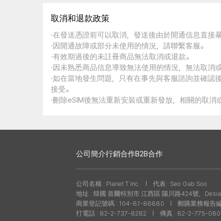
取消和退款政策
·在發送憑證前可以取消，發送後由於開通信息直接
·因開通故障或部分未使用的情況，請聯繫客服。
·有效期過後的未註冊商品無法取消或退款。
·因未熟悉商品信息導致無法使用的情況，無法取消
·如在當地發生問題，只有在事先與客服諮詢並確認
接受。
·刪除eSIM後無法重新安裝或重新發放，相關的取
公司簡介
行銷合作
B2B合作
公司名稱 : Planet T Inc.
代表 : Seo Gab Soo
地址 : 韓國 首爾特別市 江西區 陽川路424號，Desian
商業登記號碼 : 104-81-86880
郵購業務報告編號 
打電話 : 82-2-737-8282
傳真 : 82-2-775-08