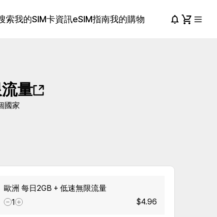
搜索
我的SIM卡資訊
eSIM指南
我的購物
限流量
個國家
歐洲 每日2GB + 低速無限流量
$4.96
1