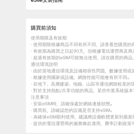
eSIM安裝指南
購買前須知
使用期限及有效期
· 使用期限根據商品不同有所不同，請查看您購買
· 有效期為購買之日起90天，但根據電信運營商及
· 超過有效期的eSIM可能無法使用，請在購買的商
通信環境說明
· 由於當地通信環境及設備相容性問題，數據使用或
· 根據使用國家或設備，網路性能可能會有所不同。
· 在地下、高層建築、地鐵、山區等通信網路較差的
· 對於支持熱點/共享功能的商品，某些作業系統版
注意事項
· 安裝eSIM時，請確保處於網絡連接狀態。
· 購買前，請確認您的設備是否支持eSIM。
· 為確保eSIM順利使用，建議將設備軟體更新到最新
· 提供的電信運營商的服務條款適用，費率計劃政