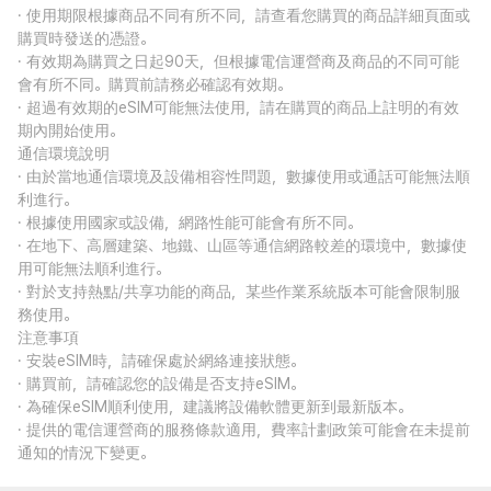
· 使用期限根據商品不同有所不同，請查看您購買的商品詳細頁面或
購買時發送的憑證。
· 有效期為購買之日起90天，但根據電信運營商及商品的不同可能
會有所不同。購買前請務必確認有效期。
· 超過有效期的eSIM可能無法使用，請在購買的商品上註明的有效
期內開始使用。
通信環境說明
· 由於當地通信環境及設備相容性問題，數據使用或通話可能無法順
利進行。
· 根據使用國家或設備，網路性能可能會有所不同。
· 在地下、高層建築、地鐵、山區等通信網路較差的環境中，數據使
用可能無法順利進行。
· 對於支持熱點/共享功能的商品，某些作業系統版本可能會限制服
務使用。
注意事項
· 安裝eSIM時，請確保處於網絡連接狀態。
· 購買前，請確認您的設備是否支持eSIM。
· 為確保eSIM順利使用，建議將設備軟體更新到最新版本。
· 提供的電信運營商的服務條款適用，費率計劃政策可能會在未提前
通知的情況下變更。