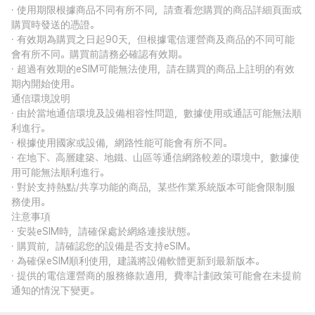
· 使用期限根據商品不同有所不同，請查看您購買的商品詳細頁面或
購買時發送的憑證。
· 有效期為購買之日起90天，但根據電信運營商及商品的不同可能
會有所不同。購買前請務必確認有效期。
· 超過有效期的eSIM可能無法使用，請在購買的商品上註明的有效
期內開始使用。
通信環境說明
· 由於當地通信環境及設備相容性問題，數據使用或通話可能無法順
利進行。
· 根據使用國家或設備，網路性能可能會有所不同。
· 在地下、高層建築、地鐵、山區等通信網路較差的環境中，數據使
用可能無法順利進行。
· 對於支持熱點/共享功能的商品，某些作業系統版本可能會限制服
務使用。
注意事項
· 安裝eSIM時，請確保處於網絡連接狀態。
· 購買前，請確認您的設備是否支持eSIM。
· 為確保eSIM順利使用，建議將設備軟體更新到最新版本。
· 提供的電信運營商的服務條款適用，費率計劃政策可能會在未提前
通知的情況下變更。