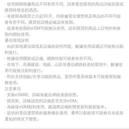
· 使用期限根據商品不同有所不同，請查看您購買的商品詳細頁面或
購買時發送的憑證。
· 有效期為購買之日起90天，但根據電信運營商及商品的不同可能
會有所不同。購買前請務必確認有效期。
· 超過有效期的eSIM可能無法使用，請在購買的商品上註明的有效
期內開始使用。
通信環境說明
· 由於當地通信環境及設備相容性問題，數據使用或通話可能無法順
利進行。
· 根據使用國家或設備，網路性能可能會有所不同。
· 在地下、高層建築、地鐵、山區等通信網路較差的環境中，數據使
用可能無法順利進行。
· 對於支持熱點/共享功能的商品，某些作業系統版本可能會限制服
務使用。
注意事項
· 安裝eSIM時，請確保處於網絡連接狀態。
· 購買前，請確認您的設備是否支持eSIM。
· 為確保eSIM順利使用，建議將設備軟體更新到最新版本。
· 提供的電信運營商的服務條款適用，費率計劃政策可能會在未提前
通知的情況下變更。