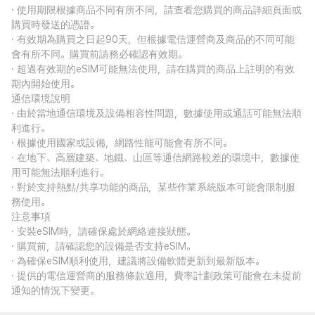
· 使用期限根據商品不同有所不同，請查看您購買的商品詳細頁面或
購買時發送的憑證。
· 有效期為購買之日起90天，但根據電信運營商及商品的不同可能
會有所不同。購買前請務必確認有效期。
· 超過有效期的eSIM可能無法使用，請在購買的商品上註明的有效
期內開始使用。
通信環境說明
· 由於當地通信環境及設備相容性問題，數據使用或通話可能無法順
利進行。
· 根據使用國家或設備，網路性能可能會有所不同。
· 在地下、高層建築、地鐵、山區等通信網路較差的環境中，數據使
用可能無法順利進行。
· 對於支持熱點/共享功能的商品，某些作業系統版本可能會限制服
務使用。
注意事項
· 安裝eSIM時，請確保處於網絡連接狀態。
· 購買前，請確認您的設備是否支持eSIM。
· 為確保eSIM順利使用，建議將設備軟體更新到最新版本。
· 提供的電信運營商的服務條款適用，費率計劃政策可能會在未提前
通知的情況下變更。