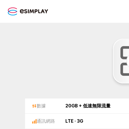
數據
20GB + 低速無限流量
通訊網路
LTE · 3G