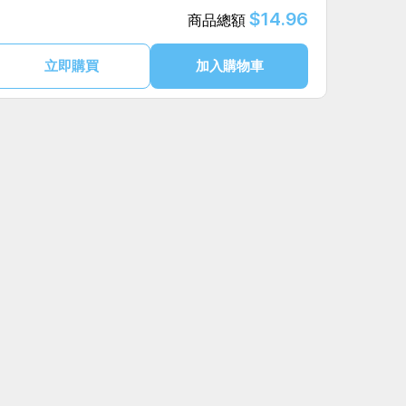
$14.96
商品總額
立即購買
加入購物車