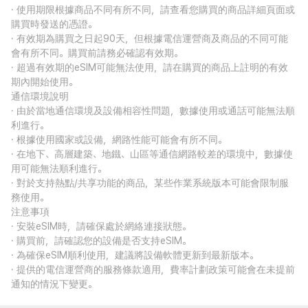
· 使用期限根據商品不同有所不同，請查看您購買的商品詳細頁面或
購買時發送的憑證。
· 有效期為購買之日起90天，但根據電信運營商及商品的不同可能
會有所不同。購買前請務必確認有效期。
· 超過有效期的eSIM可能無法使用，請在購買的商品上註明的有效
期內開始使用。
通信環境說明
· 由於當地通信環境及設備相容性問題，數據使用或通話可能無法順
利進行。
· 根據使用國家或設備，網路性能可能會有所不同。
· 在地下、高層建築、地鐵、山區等通信網路較差的環境中，數據使
用可能無法順利進行。
· 對於支持熱點/共享功能的商品，某些作業系統版本可能會限制服
務使用。
注意事項
· 安裝eSIM時，請確保處於網絡連接狀態。
· 購買前，請確認您的設備是否支持eSIM。
· 為確保eSIM順利使用，建議將設備軟體更新到最新版本。
· 提供的電信運營商的服務條款適用，費率計劃政策可能會在未提前
通知的情況下變更。