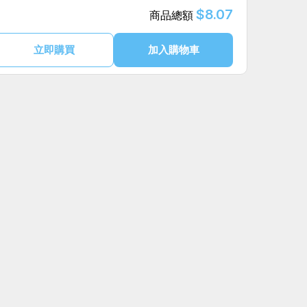
$8.07
商品總額
立即購買
加入購物車