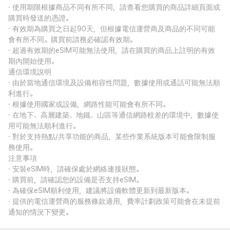
· 使用期限根據商品不同有所不同，請查看您購買的商品詳細頁面或
購買時發送的憑證。
· 有效期為購買之日起90天，但根據電信運營商及商品的不同可能
會有所不同。購買前請務必確認有效期。
· 超過有效期的eSIM可能無法使用，請在購買的商品上註明的有效
期內開始使用。
通信環境說明
· 由於當地通信環境及設備相容性問題，數據使用或通話可能無法順
利進行。
· 根據使用國家或設備，網路性能可能會有所不同。
· 在地下、高層建築、地鐵、山區等通信網路較差的環境中，數據使
用可能無法順利進行。
· 對於支持熱點/共享功能的商品，某些作業系統版本可能會限制服
務使用。
注意事項
· 安裝eSIM時，請確保處於網絡連接狀態。
· 購買前，請確認您的設備是否支持eSIM。
· 為確保eSIM順利使用，建議將設備軟體更新到最新版本。
· 提供的電信運營商的服務條款適用，費率計劃政策可能會在未提前
通知的情況下變更。