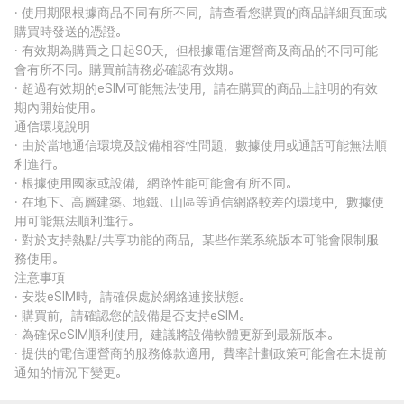
· 使用期限根據商品不同有所不同，請查看您購買的商品詳細頁面或
購買時發送的憑證。
· 有效期為購買之日起90天，但根據電信運營商及商品的不同可能
會有所不同。購買前請務必確認有效期。
· 超過有效期的eSIM可能無法使用，請在購買的商品上註明的有效
期內開始使用。
通信環境說明
· 由於當地通信環境及設備相容性問題，數據使用或通話可能無法順
利進行。
· 根據使用國家或設備，網路性能可能會有所不同。
· 在地下、高層建築、地鐵、山區等通信網路較差的環境中，數據使
用可能無法順利進行。
· 對於支持熱點/共享功能的商品，某些作業系統版本可能會限制服
務使用。
注意事項
· 安裝eSIM時，請確保處於網絡連接狀態。
· 購買前，請確認您的設備是否支持eSIM。
· 為確保eSIM順利使用，建議將設備軟體更新到最新版本。
· 提供的電信運營商的服務條款適用，費率計劃政策可能會在未提前
通知的情況下變更。