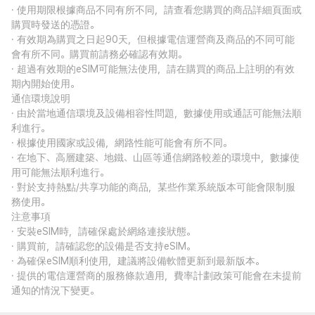
· 使用期限根據商品不同有所不同，請查看您購買的商品詳細頁面或
購買時發送的憑證。
· 有效期為購買之日起90天，但根據電信運營商及商品的不同可能
會有所不同。購買前請務必確認有效期。
· 超過有效期的eSIM可能無法使用，請在購買的商品上註明的有效
期內開始使用。
通信環境說明
· 由於當地通信環境及設備相容性問題，數據使用或通話可能無法順
利進行。
· 根據使用國家或設備，網路性能可能會有所不同。
· 在地下、高層建築、地鐵、山區等通信網路較差的環境中，數據使
用可能無法順利進行。
· 對於支持熱點/共享功能的商品，某些作業系統版本可能會限制服
務使用。
注意事項
· 安裝eSIM時，請確保處於網絡連接狀態。
· 購買前，請確認您的設備是否支持eSIM。
· 為確保eSIM順利使用，建議將設備軟體更新到最新版本。
· 提供的電信運營商的服務條款適用，費率計劃政策可能會在未提前
通知的情況下變更。