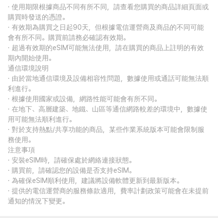
· 使用期限根據商品不同有所不同，請查看您購買的商品詳細頁面或
購買時發送的憑證。
· 有效期為購買之日起90天，但根據電信運營商及商品的不同可能
會有所不同。購買前請務必確認有效期。
· 超過有效期的eSIM可能無法使用，請在購買的商品上註明的有效
期內開始使用。
通信環境說明
· 由於當地通信環境及設備相容性問題，數據使用或通話可能無法順
利進行。
· 根據使用國家或設備，網路性能可能會有所不同。
· 在地下、高層建築、地鐵、山區等通信網路較差的環境中，數據使
用可能無法順利進行。
· 對於支持熱點/共享功能的商品，某些作業系統版本可能會限制服
務使用。
注意事項
· 安裝eSIM時，請確保處於網絡連接狀態。
· 購買前，請確認您的設備是否支持eSIM。
· 為確保eSIM順利使用，建議將設備軟體更新到最新版本。
· 提供的電信運營商的服務條款適用，費率計劃政策可能會在未提前
通知的情況下變更。