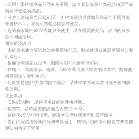
· 使用期限根據商品不同有所不同，請查看您購買的商品詳細頁面或
購買時發送的憑證。
· 有效期為購買之日起90天，但根據電信運營商及商品的不同可能
會有所不同。購買前請務必確認有效期。
· 超過有效期的eSIM可能無法使用，請在購買的商品上註明的有效
期內開始使用。
通信環境說明
· 由於當地通信環境及設備相容性問題，數據使用或通話可能無法順
利進行。
· 根據使用國家或設備，網路性能可能會有所不同。
· 在地下、高層建築、地鐵、山區等通信網路較差的環境中，數據使
用可能無法順利進行。
· 對於支持熱點/共享功能的商品，某些作業系統版本可能會限制服
務使用。
注意事項
· 安裝eSIM時，請確保處於網絡連接狀態。
· 購買前，請確認您的設備是否支持eSIM。
· 為確保eSIM順利使用，建議將設備軟體更新到最新版本。
· 提供的電信運營商的服務條款適用，費率計劃政策可能會在未提前
通知的情況下變更。