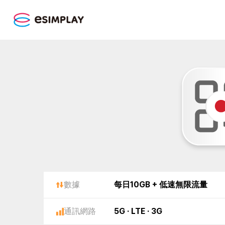
數據
每日10GB + 低速無限流量
通訊網路
5G · LTE · 3G