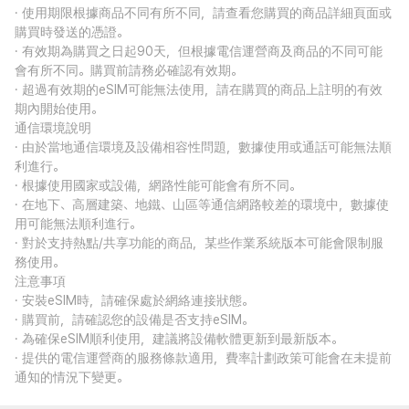
· 使用期限根據商品不同有所不同，請查看您購買的商品詳細頁面或
購買時發送的憑證。
· 有效期為購買之日起90天，但根據電信運營商及商品的不同可能
會有所不同。購買前請務必確認有效期。
· 超過有效期的eSIM可能無法使用，請在購買的商品上註明的有效
期內開始使用。
通信環境說明
· 由於當地通信環境及設備相容性問題，數據使用或通話可能無法順
利進行。
· 根據使用國家或設備，網路性能可能會有所不同。
· 在地下、高層建築、地鐵、山區等通信網路較差的環境中，數據使
用可能無法順利進行。
· 對於支持熱點/共享功能的商品，某些作業系統版本可能會限制服
務使用。
注意事項
· 安裝eSIM時，請確保處於網絡連接狀態。
· 購買前，請確認您的設備是否支持eSIM。
· 為確保eSIM順利使用，建議將設備軟體更新到最新版本。
· 提供的電信運營商的服務條款適用，費率計劃政策可能會在未提前
通知的情況下變更。