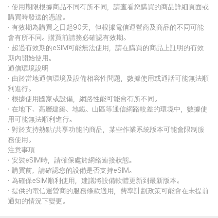
· 使用期限根據商品不同有所不同，請查看您購買的商品詳細頁面或
購買時發送的憑證。
· 有效期為購買之日起90天，但根據電信運營商及商品的不同可能
會有所不同。購買前請務必確認有效期。
· 超過有效期的eSIM可能無法使用，請在購買的商品上註明的有效
期內開始使用。
通信環境說明
· 由於當地通信環境及設備相容性問題，數據使用或通話可能無法順
利進行。
· 根據使用國家或設備，網路性能可能會有所不同。
· 在地下、高層建築、地鐵、山區等通信網路較差的環境中，數據使
用可能無法順利進行。
· 對於支持熱點/共享功能的商品，某些作業系統版本可能會限制服
務使用。
注意事項
· 安裝eSIM時，請確保處於網絡連接狀態。
· 購買前，請確認您的設備是否支持eSIM。
· 為確保eSIM順利使用，建議將設備軟體更新到最新版本。
· 提供的電信運營商的服務條款適用，費率計劃政策可能會在未提前
通知的情況下變更。