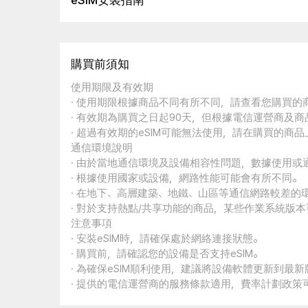
eSIM安裝指南
購買前須知
使用期限及有效期
· 使用期限根據商品不同有所不同，請查看您購買
· 有效期為購買之日起90天，但根據電信運營商及
· 超過有效期的eSIM可能無法使用，請在購買的商
通信環境說明
· 由於當地通信環境及設備相容性問題，數據使用或
· 根據使用國家或設備，網路性能可能會有所不同。
· 在地下、高層建築、地鐵、山區等通信網路較差的
· 對於支持熱點/共享功能的商品，某些作業系統版
注意事項
· 安裝eSIM時，請確保處於網絡連接狀態。
· 購買前，請確認您的設備是否支持eSIM。
· 為確保eSIM順利使用，建議將設備軟體更新到最新
· 提供的電信運營商的服務條款適用，費率計劃政