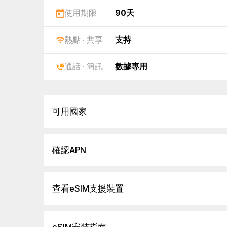
使用期限
90天
熱點 · 共享
支持
通話 · 簡訊
數據專用
可用國家
確認APN
查看eSIM支援裝置