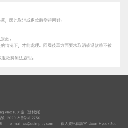
暴露，因此取消或退款將變得困難。
或退款。
後的情況下，才能處理。回國後單方面要求取消或退款將不被
消或退款將無法處理。
g Plex 1001室（登村洞）
: 2020-서울강서-2750
08
e-mail : cs@esimplay.com
個人資訊保護官 : Joon-Hyeok Seo