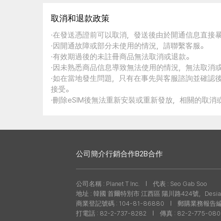
取消和退款政策
·在發送憑證前可以取消，發送後由於開通信息直接
·因開通故障或部分未使用的情況，請聯繫客服。
·有效期過後的未註冊商品無法取消或退款。
·因未熟悉商品信息導致無法使用的情況，無法取消
·如在當地發生問題，只有在事先與客服諮詢並確認
接受。
·刪除eSIM後無法重新安裝或重新發放，相關的取
公司簡介
行銷合作
B2B合作
公司名稱 : Planet T Inc.
代表 : Seo Gab Soo
地址 : 韓國 首爾特別市 江西區 陽川路424號，Desian
商業登記號碼 : 104-81-86880
郵購業務報告編號 
打電話 : 82-2-737-8282
傳真 : 82-2-775-08