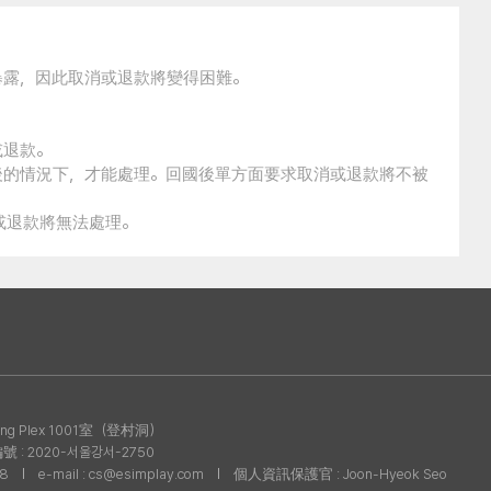
暴露，因此取消或退款將變得困難。
或退款。
後的情況下，才能處理。回國後單方面要求取消或退款將不被
消或退款將無法處理。
g Plex 1001室（登村洞）
: 2020-서울강서-2750
08
e-mail : cs@esimplay.com
個人資訊保護官 : Joon-Hyeok Seo