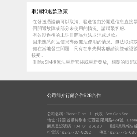
取消和退款政策
·在發送憑證前可以取消，發送後由於開通信息直接
·因開通故障或部分未使用的情況，請聯繫客服。
·有效期過後的未註冊商品無法取消或退款。
·因未熟悉商品信息導致無法使用的情況，無法取消
·如在當地發生問題，只有在事先與客服諮詢並確認
接受。
·刪除eSIM後無法重新安裝或重新發放，相關的取
公司簡介
行銷合作
B2B合作
公司名稱 : Planet T Inc.
代表 : Seo Gab Soo
地址 : 韓國 首爾特別市 江西區 陽川路424號，Desian
商業登記號碼 : 104-81-86880
郵購業務報告編號 
打電話 : 82-2-737-8282
傳真 : 82-2-775-08