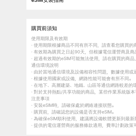
eSIM安裝指南
購買前須知
使用期限及有效期
· 使用期限根據商品不同有所不同，請查看您購買
· 有效期為購買之日起90天，但根據電信運營商及
· 超過有效期的eSIM可能無法使用，請在購買的商
通信環境說明
· 由於當地通信環境及設備相容性問題，數據使用或
· 根據使用國家或設備，網路性能可能會有所不同。
· 在地下、高層建築、地鐵、山區等通信網路較差的
· 對於支持熱點/共享功能的商品，某些作業系統版
注意事項
· 安裝eSIM時，請確保處於網絡連接狀態。
· 購買前，請確認您的設備是否支持eSIM。
· 為確保eSIM順利使用，建議將設備軟體更新到最新
· 提供的電信運營商的服務條款適用，費率計劃政