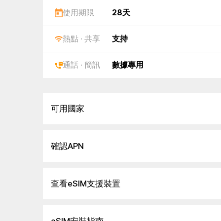
使用期限
28天
熱點 · 共享
支持
通話 · 簡訊
數據專用
可用國家
確認APN
查看eSIM支援裝置