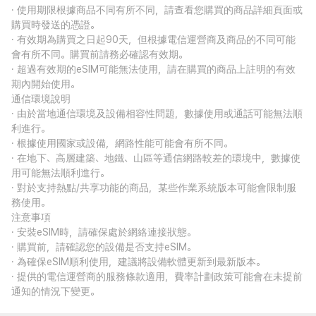
· 使用期限根據商品不同有所不同，請查看您購買的商品詳細頁面或
購買時發送的憑證。
· 有效期為購買之日起90天，但根據電信運營商及商品的不同可能
會有所不同。購買前請務必確認有效期。
· 超過有效期的eSIM可能無法使用，請在購買的商品上註明的有效
期內開始使用。
通信環境說明
· 由於當地通信環境及設備相容性問題，數據使用或通話可能無法順
利進行。
· 根據使用國家或設備，網路性能可能會有所不同。
· 在地下、高層建築、地鐵、山區等通信網路較差的環境中，數據使
用可能無法順利進行。
· 對於支持熱點/共享功能的商品，某些作業系統版本可能會限制服
務使用。
注意事項
· 安裝eSIM時，請確保處於網絡連接狀態。
· 購買前，請確認您的設備是否支持eSIM。
· 為確保eSIM順利使用，建議將設備軟體更新到最新版本。
· 提供的電信運營商的服務條款適用，費率計劃政策可能會在未提前
通知的情況下變更。