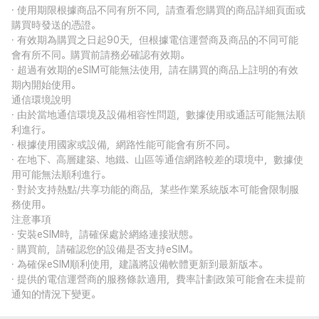
· 使用期限根據商品不同有所不同，請查看您購買的商品詳細頁面或
購買時發送的憑證。
· 有效期為購買之日起90天，但根據電信運營商及商品的不同可能
會有所不同。購買前請務必確認有效期。
· 超過有效期的eSIM可能無法使用，請在購買的商品上註明的有效
期內開始使用。
通信環境說明
· 由於當地通信環境及設備相容性問題，數據使用或通話可能無法順
利進行。
· 根據使用國家或設備，網路性能可能會有所不同。
· 在地下、高層建築、地鐵、山區等通信網路較差的環境中，數據使
用可能無法順利進行。
· 對於支持熱點/共享功能的商品，某些作業系統版本可能會限制服
務使用。
注意事項
· 安裝eSIM時，請確保處於網絡連接狀態。
· 購買前，請確認您的設備是否支持eSIM。
· 為確保eSIM順利使用，建議將設備軟體更新到最新版本。
· 提供的電信運營商的服務條款適用，費率計劃政策可能會在未提前
通知的情況下變更。