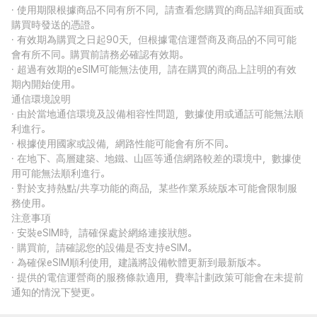
· 使用期限根據商品不同有所不同，請查看您購買的商品詳細頁面或
購買時發送的憑證。
· 有效期為購買之日起90天，但根據電信運營商及商品的不同可能
會有所不同。購買前請務必確認有效期。
· 超過有效期的eSIM可能無法使用，請在購買的商品上註明的有效
期內開始使用。
通信環境說明
· 由於當地通信環境及設備相容性問題，數據使用或通話可能無法順
利進行。
· 根據使用國家或設備，網路性能可能會有所不同。
· 在地下、高層建築、地鐵、山區等通信網路較差的環境中，數據使
用可能無法順利進行。
· 對於支持熱點/共享功能的商品，某些作業系統版本可能會限制服
務使用。
注意事項
· 安裝eSIM時，請確保處於網絡連接狀態。
· 購買前，請確認您的設備是否支持eSIM。
· 為確保eSIM順利使用，建議將設備軟體更新到最新版本。
· 提供的電信運營商的服務條款適用，費率計劃政策可能會在未提前
通知的情況下變更。