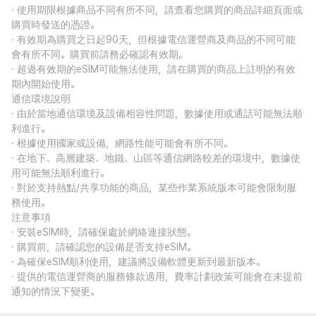
· 使用期限根據商品不同有所不同，請查看您購買的商品詳細頁面或
購買時發送的憑證。
· 有效期為購買之日起90天，但根據電信運營商及商品的不同可能
會有所不同。購買前請務必確認有效期。
· 超過有效期的eSIM可能無法使用，請在購買的商品上註明的有效
期內開始使用。
通信環境說明
· 由於當地通信環境及設備相容性問題，數據使用或通話可能無法順
利進行。
· 根據使用國家或設備，網路性能可能會有所不同。
· 在地下、高層建築、地鐵、山區等通信網路較差的環境中，數據使
用可能無法順利進行。
· 對於支持熱點/共享功能的商品，某些作業系統版本可能會限制服
務使用。
注意事項
· 安裝eSIM時，請確保處於網絡連接狀態。
· 購買前，請確認您的設備是否支持eSIM。
· 為確保eSIM順利使用，建議將設備軟體更新到最新版本。
· 提供的電信運營商的服務條款適用，費率計劃政策可能會在未提前
通知的情況下變更。