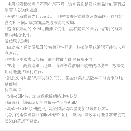
· 使用期限根據商品不同有所不同，請查看您購買的商品詳細頁面或
購買時發送的憑證。
· 有效期為購買之日起90天，但根據電信運營商及商品的不同可能
會有所不同。購買前請務必確認有效期。
· 超過有效期的eSIM可能無法使用，請在購買的商品上註明的有效
期內開始使用。
通信環境說明
· 由於當地通信環境及設備相容性問題，數據使用或通話可能無法順
利進行。
· 根據使用國家或設備，網路性能可能會有所不同。
· 在地下、高層建築、地鐵、山區等通信網路較差的環境中，數據使
用可能無法順利進行。
· 對於支持熱點/共享功能的商品，某些作業系統版本可能會限制服
務使用。
注意事項
· 安裝eSIM時，請確保處於網絡連接狀態。
· 購買前，請確認您的設備是否支持eSIM。
· 為確保eSIM順利使用，建議將設備軟體更新到最新版本。
· 提供的電信運營商的服務條款適用，費率計劃政策可能會在未提前
通知的情況下變更。