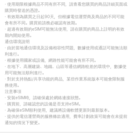
· 使用期限根據商品不同有所不同，請查看您購買的商品詳細頁面或
購買時發送的憑證。
· 有效期為購買之日起90天，但根據電信運營商及商品的不同可能
會有所不同。購買前請務必確認有效期。
· 超過有效期的eSIM可能無法使用，請在購買的商品上註明的有效
期內開始使用。
通信環境說明
· 由於當地通信環境及設備相容性問題，數據使用或通話可能無法順
利進行。
· 根據使用國家或設備，網路性能可能會有所不同。
· 在地下、高層建築、地鐵、山區等通信網路較差的環境中，數據使
用可能無法順利進行。
· 對於支持熱點/共享功能的商品，某些作業系統版本可能會限制服
務使用。
注意事項
· 安裝eSIM時，請確保處於網絡連接狀態。
· 購買前，請確認您的設備是否支持eSIM。
· 為確保eSIM順利使用，建議將設備軟體更新到最新版本。
· 提供的電信運營商的服務條款適用，費率計劃政策可能會在未提前
通知的情況下變更。