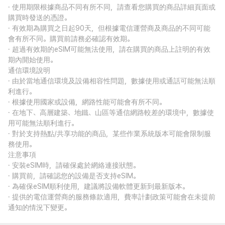
· 使用期限根據商品不同有所不同，請查看您購買的商品詳細頁面或
購買時發送的憑證。
· 有效期為購買之日起90天，但根據電信運營商及商品的不同可能
會有所不同。購買前請務必確認有效期。
· 超過有效期的eSIM可能無法使用，請在購買的商品上註明的有效
期內開始使用。
通信環境說明
· 由於當地通信環境及設備相容性問題，數據使用或通話可能無法順
利進行。
· 根據使用國家或設備，網路性能可能會有所不同。
· 在地下、高層建築、地鐵、山區等通信網路較差的環境中，數據使
用可能無法順利進行。
· 對於支持熱點/共享功能的商品，某些作業系統版本可能會限制服
務使用。
注意事項
· 安裝eSIM時，請確保處於網絡連接狀態。
· 購買前，請確認您的設備是否支持eSIM。
· 為確保eSIM順利使用，建議將設備軟體更新到最新版本。
· 提供的電信運營商的服務條款適用，費率計劃政策可能會在未提前
通知的情況下變更。