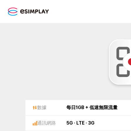
數據
每日1GB + 低速無限流量
通訊網路
5G · LTE · 3G