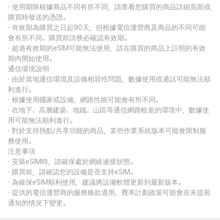
· 使用期限根據商品不同有所不同，請查看您購買的商品詳細頁面或
購買時發送的憑證。
· 有效期為購買之日起90天，但根據電信運營商及商品的不同可能
會有所不同。購買前請務必確認有效期。
· 超過有效期的eSIM可能無法使用，請在購買的商品上註明的有效
期內開始使用。
通信環境說明
· 由於當地通信環境及設備相容性問題，數據使用或通話可能無法順
利進行。
· 根據使用國家或設備，網路性能可能會有所不同。
· 在地下、高層建築、地鐵、山區等通信網路較差的環境中，數據使
用可能無法順利進行。
· 對於支持熱點/共享功能的商品，某些作業系統版本可能會限制服
務使用。
注意事項
· 安裝eSIM時，請確保處於網絡連接狀態。
· 購買前，請確認您的設備是否支持eSIM。
· 為確保eSIM順利使用，建議將設備軟體更新到最新版本。
· 提供的電信運營商的服務條款適用，費率計劃政策可能會在未提前
通知的情況下變更。