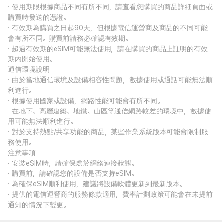
· 使用期限根據商品不同有所不同，請查看您購買的商品詳細頁面或
購買時發送的憑證。
· 有效期為購買之日起90天，但根據電信運營商及商品的不同可能
會有所不同。購買前請務必確認有效期。
· 超過有效期的eSIM可能無法使用，請在購買的商品上註明的有效
期內開始使用。
通信環境說明
· 由於當地通信環境及設備相容性問題，數據使用或通話可能無法順
利進行。
· 根據使用國家或設備，網路性能可能會有所不同。
· 在地下、高層建築、地鐵、山區等通信網路較差的環境中，數據使
用可能無法順利進行。
· 對於支持熱點/共享功能的商品，某些作業系統版本可能會限制服
務使用。
注意事項
· 安裝eSIM時，請確保處於網絡連接狀態。
· 購買前，請確認您的設備是否支持eSIM。
· 為確保eSIM順利使用，建議將設備軟體更新到最新版本。
· 提供的電信運營商的服務條款適用，費率計劃政策可能會在未提前
通知的情況下變更。