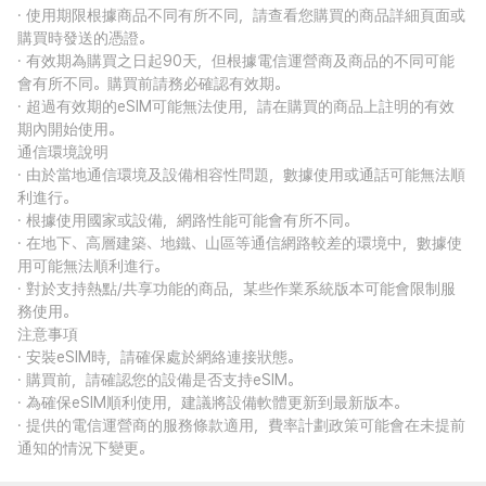
· 使用期限根據商品不同有所不同，請查看您購買的商品詳細頁面或
購買時發送的憑證。
· 有效期為購買之日起90天，但根據電信運營商及商品的不同可能
會有所不同。購買前請務必確認有效期。
· 超過有效期的eSIM可能無法使用，請在購買的商品上註明的有效
期內開始使用。
通信環境說明
· 由於當地通信環境及設備相容性問題，數據使用或通話可能無法順
利進行。
· 根據使用國家或設備，網路性能可能會有所不同。
· 在地下、高層建築、地鐵、山區等通信網路較差的環境中，數據使
用可能無法順利進行。
· 對於支持熱點/共享功能的商品，某些作業系統版本可能會限制服
務使用。
注意事項
· 安裝eSIM時，請確保處於網絡連接狀態。
· 購買前，請確認您的設備是否支持eSIM。
· 為確保eSIM順利使用，建議將設備軟體更新到最新版本。
· 提供的電信運營商的服務條款適用，費率計劃政策可能會在未提前
通知的情況下變更。