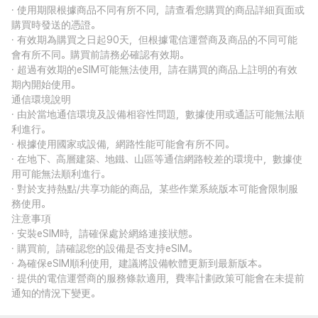
· 使用期限根據商品不同有所不同，請查看您購買的商品詳細頁面或
購買時發送的憑證。
· 有效期為購買之日起90天，但根據電信運營商及商品的不同可能
會有所不同。購買前請務必確認有效期。
· 超過有效期的eSIM可能無法使用，請在購買的商品上註明的有效
期內開始使用。
通信環境說明
· 由於當地通信環境及設備相容性問題，數據使用或通話可能無法順
利進行。
· 根據使用國家或設備，網路性能可能會有所不同。
· 在地下、高層建築、地鐵、山區等通信網路較差的環境中，數據使
用可能無法順利進行。
· 對於支持熱點/共享功能的商品，某些作業系統版本可能會限制服
務使用。
注意事項
· 安裝eSIM時，請確保處於網絡連接狀態。
· 購買前，請確認您的設備是否支持eSIM。
· 為確保eSIM順利使用，建議將設備軟體更新到最新版本。
· 提供的電信運營商的服務條款適用，費率計劃政策可能會在未提前
通知的情況下變更。