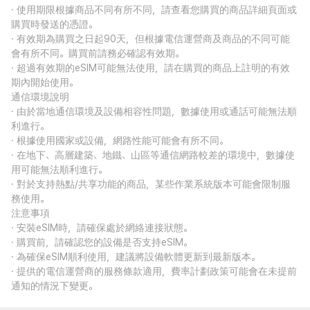
· 使用期限根據商品不同有所不同，請查看您購買的商品詳細頁面或
購買時發送的憑證。
· 有效期為購買之日起90天，但根據電信運營商及商品的不同可能
會有所不同。購買前請務必確認有效期。
· 超過有效期的eSIM可能無法使用，請在購買的商品上註明的有效
期內開始使用。
通信環境說明
· 由於當地通信環境及設備相容性問題，數據使用或通話可能無法順
利進行。
· 根據使用國家或設備，網路性能可能會有所不同。
· 在地下、高層建築、地鐵、山區等通信網路較差的環境中，數據使
用可能無法順利進行。
· 對於支持熱點/共享功能的商品，某些作業系統版本可能會限制服
務使用。
注意事項
· 安裝eSIM時，請確保處於網絡連接狀態。
· 購買前，請確認您的設備是否支持eSIM。
· 為確保eSIM順利使用，建議將設備軟體更新到最新版本。
· 提供的電信運營商的服務條款適用，費率計劃政策可能會在未提前
通知的情況下變更。