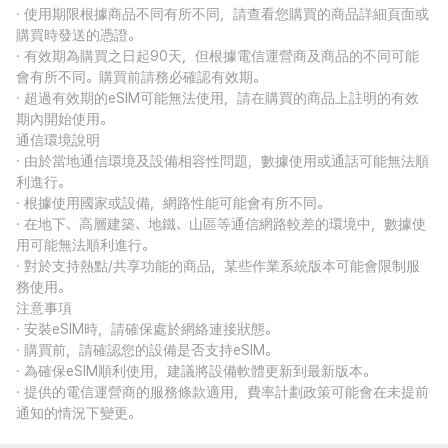
· 使用期限根據商品不同有所不同，請查看您購買的商品詳細頁面或
購買時發送的憑證。
· 有效期為購買之日起90天，但根據電信運營商及商品的不同可能
會有所不同。購買前請務必確認有效期。
· 超過有效期的eSIM可能無法使用，請在購買的商品上註明的有效
期內開始使用。
通信環境說明
· 由於當地通信環境及設備相容性問題，數據使用或通話可能無法順
利進行。
· 根據使用國家或設備，網路性能可能會有所不同。
· 在地下、高層建築、地鐵、山區等通信網路較差的環境中，數據使
用可能無法順利進行。
· 對於支持熱點/共享功能的商品，某些作業系統版本可能會限制服
務使用。
注意事項
· 安裝eSIM時，請確保處於網絡連接狀態。
· 購買前，請確認您的設備是否支持eSIM。
· 為確保eSIM順利使用，建議將設備軟體更新到最新版本。
· 提供的電信運營商的服務條款適用，費率計劃政策可能會在未提前
通知的情況下變更。