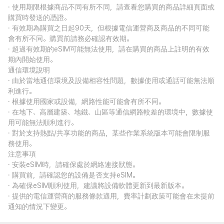
· 使用期限根據商品不同有所不同，請查看您購買的商品詳細頁面或
購買時發送的憑證。
· 有效期為購買之日起90天，但根據電信運營商及商品的不同可能
會有所不同。購買前請務必確認有效期。
· 超過有效期的eSIM可能無法使用，請在購買的商品上註明的有效
期內開始使用。
通信環境說明
· 由於當地通信環境及設備相容性問題，數據使用或通話可能無法順
利進行。
· 根據使用國家或設備，網路性能可能會有所不同。
· 在地下、高層建築、地鐵、山區等通信網路較差的環境中，數據使
用可能無法順利進行。
· 對於支持熱點/共享功能的商品，某些作業系統版本可能會限制服
務使用。
注意事項
· 安裝eSIM時，請確保處於網絡連接狀態。
· 購買前，請確認您的設備是否支持eSIM。
· 為確保eSIM順利使用，建議將設備軟體更新到最新版本。
· 提供的電信運營商的服務條款適用，費率計劃政策可能會在未提前
通知的情況下變更。