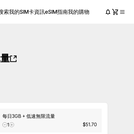
搜索
我的SIM卡資訊
eSIM指南
我的購物
流量
每日3GB + 低速無限流量
$51.70
1