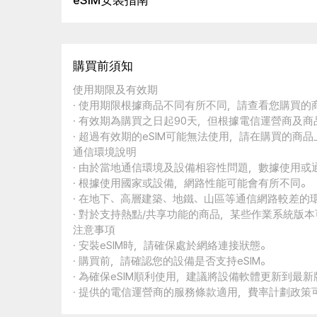
eSIM安裝指南
購買前須知
使用期限及有效期
· 使用期限根據商品不同有所不同，請查看您購買
· 有效期為購買之日起90天，但根據電信運營商及
· 超過有效期的eSIM可能無法使用，請在購買的商
通信環境說明
· 由於當地通信環境及設備相容性問題，數據使用或
· 根據使用國家或設備，網路性能可能會有所不同。
· 在地下、高層建築、地鐵、山區等通信網路較差的
· 對於支持熱點/共享功能的商品，某些作業系統版
注意事項
· 安裝eSIM時，請確保處於網絡連接狀態。
· 購買前，請確認您的設備是否支持eSIM。
· 為確保eSIM順利使用，建議將設備軟體更新到最新
· 提供的電信運營商的服務條款適用，費率計劃政