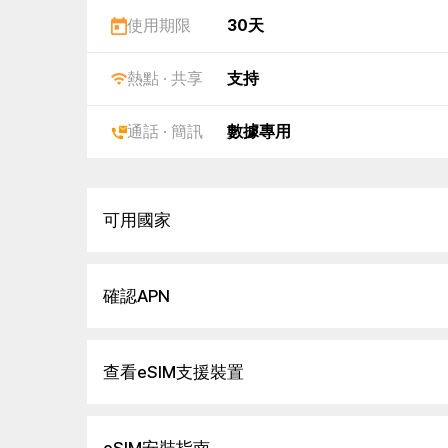
使用期限
30天
熱點 · 共享
支持
通話 · 簡訊
數據專用
可用國家
確認APN
查看eSIM支援裝置