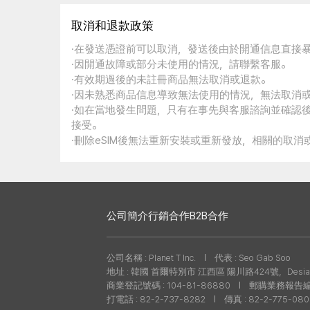
取消和退款政策
·在發送憑證前可以取消，發送後由於開通信息直接
·因開通故障或部分未使用的情況，請聯繫客服。
·有效期過後的未註冊商品無法取消或退款。
·因未熟悉商品信息導致無法使用的情況，無法取消
·如在當地發生問題，只有在事先與客服諮詢並確認
接受。
·刪除eSIM後無法重新安裝或重新發放，相關的取
公司簡介
行銷合作
B2B合作
公司名稱 : Planet T Inc.
代表 : Seo Gab Soo
地址 : 韓國 首爾特別市 江西區 陽川路424號，Desian
商業登記號碼 : 104-81-86880
郵購業務報告編號 
打電話 : 82-2-737-8282
傳真 : 82-2-775-08