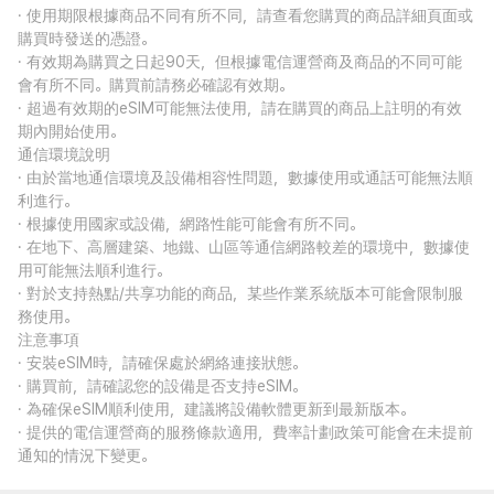
· 使用期限根據商品不同有所不同，請查看您購買的商品詳細頁面或
購買時發送的憑證。
· 有效期為購買之日起90天，但根據電信運營商及商品的不同可能
會有所不同。購買前請務必確認有效期。
· 超過有效期的eSIM可能無法使用，請在購買的商品上註明的有效
期內開始使用。
通信環境說明
· 由於當地通信環境及設備相容性問題，數據使用或通話可能無法順
利進行。
· 根據使用國家或設備，網路性能可能會有所不同。
· 在地下、高層建築、地鐵、山區等通信網路較差的環境中，數據使
用可能無法順利進行。
· 對於支持熱點/共享功能的商品，某些作業系統版本可能會限制服
務使用。
注意事項
· 安裝eSIM時，請確保處於網絡連接狀態。
· 購買前，請確認您的設備是否支持eSIM。
· 為確保eSIM順利使用，建議將設備軟體更新到最新版本。
· 提供的電信運營商的服務條款適用，費率計劃政策可能會在未提前
通知的情況下變更。