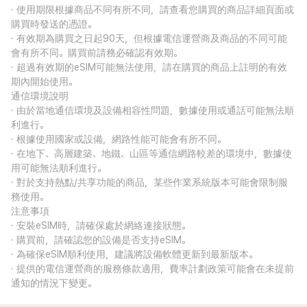
· 使用期限根據商品不同有所不同，請查看您購買的商品詳細頁面或
購買時發送的憑證。
· 有效期為購買之日起90天，但根據電信運營商及商品的不同可能
會有所不同。購買前請務必確認有效期。
· 超過有效期的eSIM可能無法使用，請在購買的商品上註明的有效
期內開始使用。
通信環境說明
· 由於當地通信環境及設備相容性問題，數據使用或通話可能無法順
利進行。
· 根據使用國家或設備，網路性能可能會有所不同。
· 在地下、高層建築、地鐵、山區等通信網路較差的環境中，數據使
用可能無法順利進行。
· 對於支持熱點/共享功能的商品，某些作業系統版本可能會限制服
務使用。
注意事項
· 安裝eSIM時，請確保處於網絡連接狀態。
· 購買前，請確認您的設備是否支持eSIM。
· 為確保eSIM順利使用，建議將設備軟體更新到最新版本。
· 提供的電信運營商的服務條款適用，費率計劃政策可能會在未提前
通知的情況下變更。