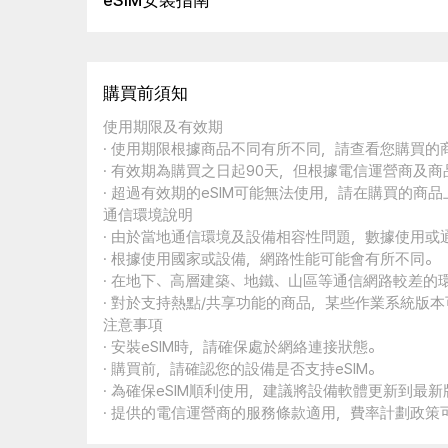
eSIM安裝指南
購買前須知
使用期限及有效期
· 使用期限根據商品不同有所不同，請查看您購買
· 有效期為購買之日起90天，但根據電信運營商及
· 超過有效期的eSIM可能無法使用，請在購買的商
通信環境說明
· 由於當地通信環境及設備相容性問題，數據使用或
· 根據使用國家或設備，網路性能可能會有所不同。
· 在地下、高層建築、地鐵、山區等通信網路較差的
· 對於支持熱點/共享功能的商品，某些作業系統版
注意事項
· 安裝eSIM時，請確保處於網絡連接狀態。
· 購買前，請確認您的設備是否支持eSIM。
· 為確保eSIM順利使用，建議將設備軟體更新到最新
· 提供的電信運營商的服務條款適用，費率計劃政