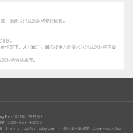
暴露，因此取消或退款將變得困難。
或退款。
後的情況下，才能處理。回國後單方面要求取消或退款將不被
消或退款將無法處理。
g Plex 1001室（登村洞）
: 2020-서울강서-2750
08
e-mail : cs@esimplay.com
個人資訊保護官 : Joon-Hyeok Seo