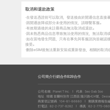
取消和退款政策
·在發送憑證前可以取消，發送後由於開通信息直接
·因開通故障或部分未使用的情況，請聯繫客服。
·有效期過後的未註冊商品無法取消或退款。
·因未熟悉商品信息導致無法使用的情況，無法取消
·如在當地發生問題，只有在事先與客服諮詢並確認
接受。
·刪除eSIM後無法重新安裝或重新發放，相關的取
公司簡介
行銷合作
B2B合作
公司名稱 : Planet T Inc.
代表 : Seo Gab Soo
地址 : 韓國 首爾特別市 江西區 陽川路424號，Desian
商業登記號碼 : 104-81-86880
郵購業務報告編號 
打電話 : 82-2-737-8282
傳真 : 82-2-775-08