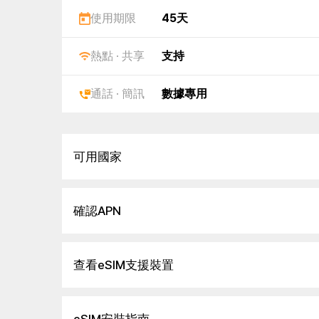
使用期限
45天
熱點 · 共享
支持
通話 · 簡訊
數據專用
可用國家
確認APN
查看eSIM支援裝置