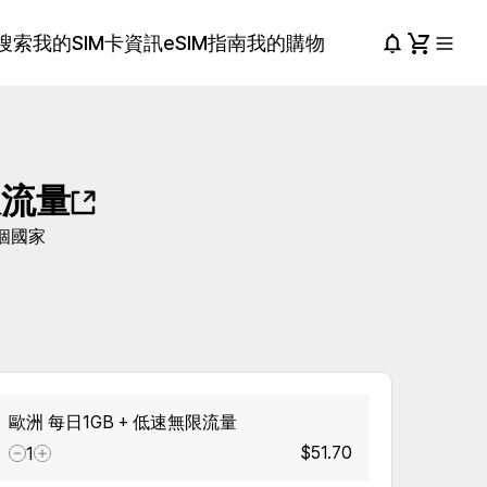
搜索
我的SIM卡資訊
eSIM指南
我的購物
限流量
個國家
歐洲 每日1GB + 低速無限流量
$51.70
1