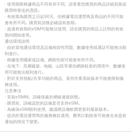
· 使用期限根據商品不同有所不同，請查看您購買的商品詳細頁面或
購買時發送的憑證。
· 有效期為購買之日起90天，但根據電信運營商及商品的不同可能
會有所不同。購買前請務必確認有效期。
· 超過有效期的eSIM可能無法使用，請在購買的商品上註明的有效
期內開始使用。
通信環境說明
· 由於當地通信環境及設備相容性問題，數據使用或通話可能無法順
利進行。
· 根據使用國家或設備，網路性能可能會有所不同。
· 在地下、高層建築、地鐵、山區等通信網路較差的環境中，數據使
用可能無法順利進行。
· 對於支持熱點/共享功能的商品，某些作業系統版本可能會限制服
務使用。
注意事項
· 安裝eSIM時，請確保處於網絡連接狀態。
· 購買前，請確認您的設備是否支持eSIM。
· 為確保eSIM順利使用，建議將設備軟體更新到最新版本。
· 提供的電信運營商的服務條款適用，費率計劃政策可能會在未提前
通知的情況下變更。