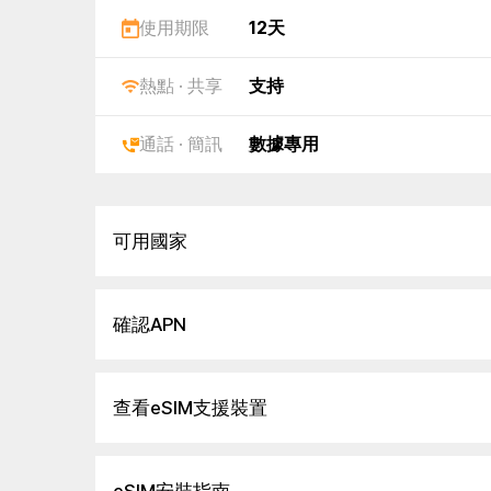
使用期限
12天
熱點 · 共享
支持
通話 · 簡訊
數據專用
可用國家
確認APN
查看eSIM支援裝置