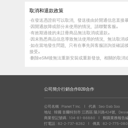
取消和退款政策
·在發送憑證前可以取消，發送後由於開通信息直接
·因開通故障或部分未使用的情況，請聯繫客服。
·有效期過後的未註冊商品無法取消或退款。
·因未熟悉商品信息導致無法使用的情況，無法取消
·如在當地發生問題，只有在事先與客服諮詢並確認
接受。
·刪除eSIM後無法重新安裝或重新發放，相關的取
公司簡介
行銷合作
B2B合作
公司名稱 : Planet T Inc.
代表 : Seo Gab Soo
地址 : 韓國 首爾特別市 江西區 陽川路424號，Desian
商業登記號碼 : 104-81-86880
郵購業務報告編號 
打電話 : 82-2-737-8282
傳真 : 82-2-775-08