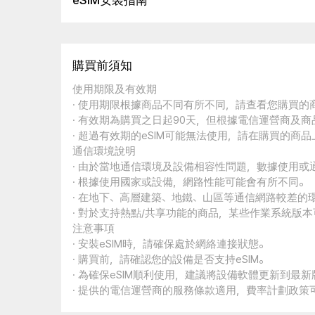
eSIM安裝指南
購買前須知
使用期限及有效期
· 使用期限根據商品不同有所不同，請查看您購買
· 有效期為購買之日起90天，但根據電信運營商及
· 超過有效期的eSIM可能無法使用，請在購買的商
通信環境說明
· 由於當地通信環境及設備相容性問題，數據使用或
· 根據使用國家或設備，網路性能可能會有所不同。
· 在地下、高層建築、地鐵、山區等通信網路較差的
· 對於支持熱點/共享功能的商品，某些作業系統版
注意事項
· 安裝eSIM時，請確保處於網絡連接狀態。
· 購買前，請確認您的設備是否支持eSIM。
· 為確保eSIM順利使用，建議將設備軟體更新到最新
· 提供的電信運營商的服務條款適用，費率計劃政