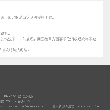
暴露，因此取消或退款將變得困難。
或退款。
後的情況下，才能處理。回國後單方面要求取消或退款將不被
消或退款將無法處理。
g Plex 1001室（登村洞）
: 2020-서울강서-2750
08
e-mail : cs@esimplay.com
個人資訊保護官 : Joon-Hyeok Seo