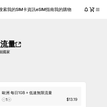
搜索
我的SIM卡資訊
eSIM指南
我的購物
限流量
個國家
歐洲 每日1GB + 低速無限流量
$13.19
1